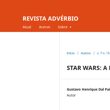
REVISTA ADVÉRBIO
Atual
Acervo
Sobre
Início
/
Acervo
/
v. 7 n. 1
STAR WARS: A
Gustavo Henrique Dal Pai
Autor