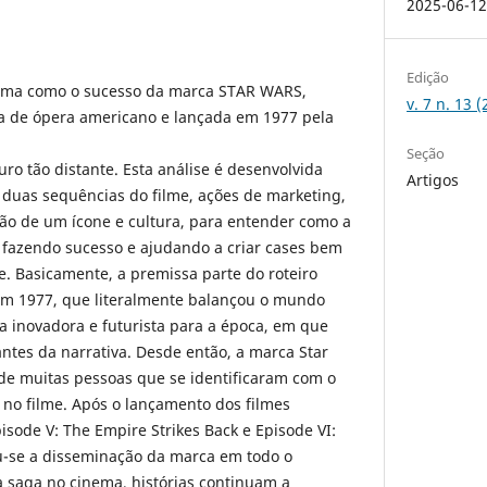
2025-06-1
Edição
forma como o sucesso da marca STAR WARS,
v. 7 n. 13 
ma de ópera americano e lançada em 1977 pela
Seção
ro tão distante. Esta análise é desenvolvida
Artigos
 duas sequências do filme, ações de marketing,
ão de um ícone e cultura, para entender como a
 fazendo sucesso e ajudando a criar cases bem
e. Basicamente, a premissa parte do roteiro
em 1977, que literalmente balançou o mundo
a inovadora e futurista para a época, em que
antes da narrativa. Desde então, a marca Star
de muitas pessoas que se identificaram com o
 no filme. Após o lançamento dos filmes
pisode V: The Empire Strikes Back e Episode VI:
iou-se a disseminação da marca em todo o
 saga no cinema, histórias continuam a