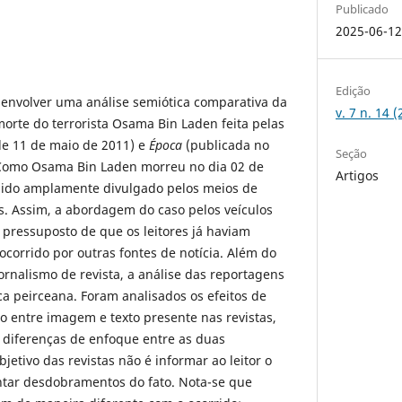
Publicado
2025-06-1
Edição
senvolver uma análise semiótica comparativa da
v. 7 n. 14 
morte do terrorista Osama Bin Laden feita pelas
de 11 de maio de 2011) e
Época
(publicada no
Seção
 Como Osama Bin Laden morreu no dia 02 de
Artigos
 sido amplamente divulgado pelos meios de
s. Assim, a abordagem do caso pelos veículos
 pressuposto de que os leitores já haviam
orrido por outras fontes de notícia. Além do
jornalismo de revista, a análise das reportagens
ca peirceana. Foram analisados os efeitos de
o entre imagem e texto presente nas revistas,
 diferenças de enfoque entre as duas
jetivo das revistas não é informar ao leitor o
ntar desdobramentos do fato. Nota-se que