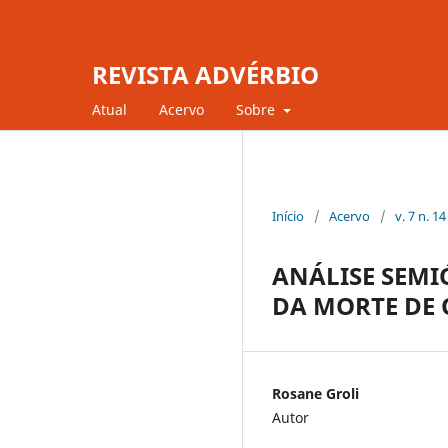
REVISTA ADVÉRBIO
Atual
Acervo
Sobre
Início
/
Acervo
/
v. 7 n. 1
ANÁLISE SEMI
DA MORTE DE 
Rosane Groli
Autor